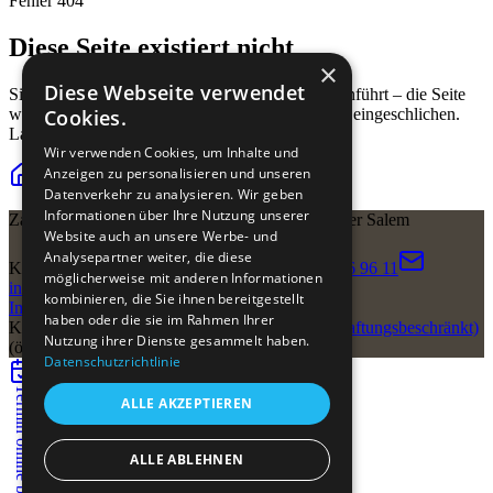
Fehler 404
Diese Seite existiert nicht
×
Diese Webseite verwendet
Sie haben einen Link erwischt, der nirgendwo hinführt – die Seite
wurde verschoben oder es hat sich ein Tippfehler eingeschlichen.
Cookies.
Lassen Sie uns Sie zurück zur Praxis bringen.
Wir verwenden Cookies, um Inhalte und
Anzeigen zu personalisieren und unseren
Zur Startseite
Kontakt aufnehmen
Datenverkehr zu analysieren. Wir geben
Informationen über Ihre Nutzung unserer
Zahnärzte Dr. Tamara Schröder-Salem | Dr. Haider Salem
Website auch an unsere Werbe- und
Analysepartner weiter, die diese
Kirchstr. 23
41849 Wassenberg
+49 24 32 – 96 96 11
möglicherweise mit anderen Informationen
info@zahnvilla-wassenberg.de
kombinieren, die Sie ihnen bereitgestellt
Impressum
Datenschutz
Barrierefreiheit
Kontakt
haben oder die sie im Rahmen Ihrer
Konzeption & Entwicklung:
Grundworks UG (haftungsbeschränkt)
Nutzung ihrer Dienste gesammelt haben.
(öffnet in neuem Tab)
Datenschutzrichtlinie
Termin online buchen
ALLE AKZEPTIEREN
ALLE ABLEHNEN